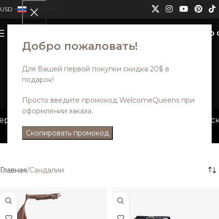
USD
РУССКИЙ
0
МЕНЮ
USD
Добро пожаловать!
Для Вашей первой покупки скидка 20$ в
подарок!
Сандалии
Просто введите промокод WelcomeQueens при
Категории
оформлении заказа.
ый заказ. Скидки не
Модели из дисконт
суммируются.
Скопировать промокод
Главная
Сандалии