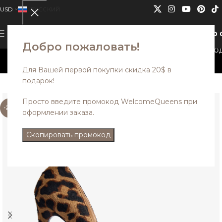
USD
РУССКИЙ
0
МЕНЮ
USD
Добро пожаловать!
одели из дисконта со скидкой до 35%. Промокод 
уммируются.
Для Вашей первой покупки скидка 20$ в
подарок!
Просто введите промокод WelcomeQueens при
-25%
оформлении заказа.
Скопировать промокод