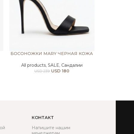
БОСОНОЖКИ MARY ЧЕРНАЯ КОЖА
ТУФЛИ 
All products
,
SALE
,
Сандалии
All prod
USD
180
USD
239
USD
КОНТАКТ
ой
Напишите нашим
менеджерам