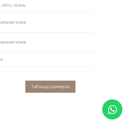
, лето, осень
альная кожа
альная кожа
на
Таблица размеров