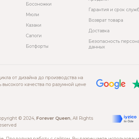
Босоножки
Гарантия и срок служ
Мюли
Возврат товара
Казаки
Доставка
Сапоги
Безопасность персон
Ботфорты
данных
икла от дизайна до производства на
 высокого качества по разумной цене
opyright © 2024,
Forever Queen
, All Rights
eserved
e. Продолжая работу с сайтом, Вы разрешаете использовани