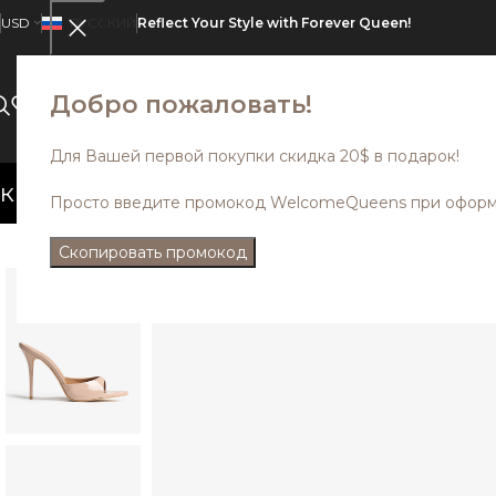
USD
РУССКИЙ
Reflect Your Style with Forever Queen!
Добро пожаловать!
ВСЕ КАТЕГОРИИ
О НАС
SALE
Для Вашей первой покупки скидка 20$ в подарок!
не суммируются.
Модели из дисконта
Просто введите промокод WelcomeQueens при оформл
Скопировать промокод