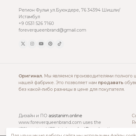
Регион Фулья ул.Буюкдере, 76 34394 Шишли/
Истамбул
+9 0531 526 7160
foreverqueenbrand@gmail.com
Оригинал.
Мы являемся производителями полного ц
нашей фабрике. Это позволяет нам
продавать
обувь
без какой-либо разницы в цене для покупателя.
Дизайн и ПО
asistanim.online
C
www.foreverqueenbrand.com uses the
R
IP2Location LITE database for
IP geolocation
.
Для улучшения работы сайта мы используем файлы cooki