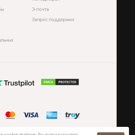
бы
Э-почта
Запрос поддержки
альных
е cookie-файлов. Вы всегда можете