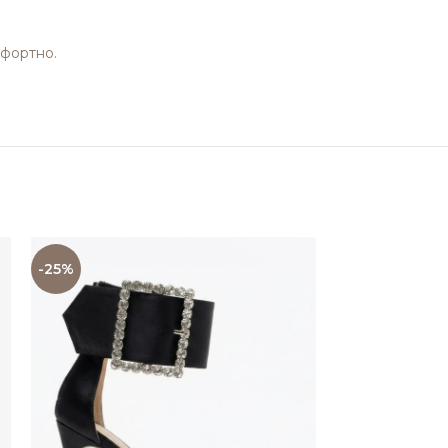
мфортно.
-25%
-25%