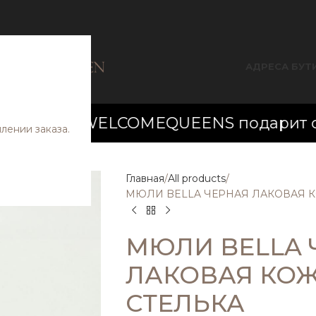
АДРЕСА БУТ
 WELCOMEQUEENS подарит скидку 20$ н
ении заказа.
Главная
All products
МЮЛИ BELLA ЧЕРНАЯ ЛАКОВАЯ К
МЮЛИ BELLA 
ЛАКОВАЯ КОЖ
СТЕЛЬКА