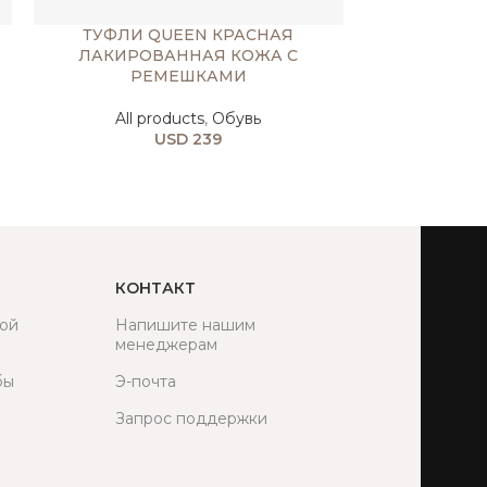
ТУФЛИ QUEEN КРАСНАЯ
САПОГИ A
ЛАКИРОВАННАЯ КОЖА С
РЕМЕШКАМИ
All produ
USD
All products
,
Обувь
USD
239
КОНТАКТ
ой
Напишите нашим
менеджерам
бы
Э-почта
Запрос поддержки