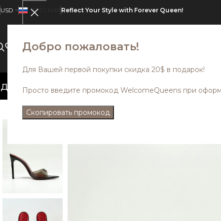
USD
РУССКИЙ
Reflect Your Style with Forever Queen!
Добро пожаловать!
ВСЕ КАТЕГОРИИ
О НАС
SALE
Для Вашей первой покупки скидка 20$ в подарок!
сконта со скидкой до 35%. Промокод
Просто введите промокод WelcomeQueens при оформл
Скопировать промокод