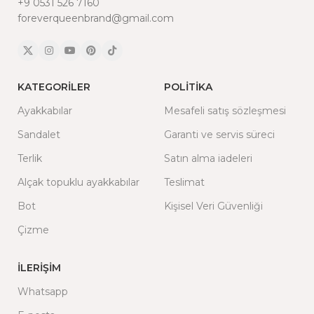
+9 0531 526 7160
foreverqueenbrand@gmail.com
KATEGORILER
POLITIKA
Ayakkabılar
Mesafeli satış sözleşmesi
Sandalet
Garanti ve servis süreci
Terlik
Satın alma iadeleri
Alçak topuklu ayakkabılar
Teslimat
Bot
Kişisel Veri Güvenliği
Çizme
İLERIŞIM
Whatsapp