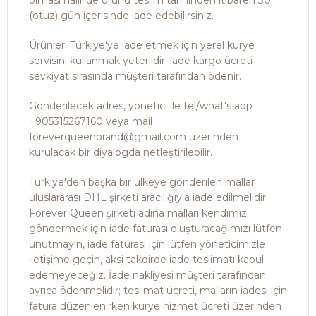
olması halinde ürünü teslim tarihinden itibaren 30
(otuz) gün içerisinde iade edebilirsiniz.
Ürünleri Türkiye'ye iade etmek için yerel kurye
servisini kullanmak yeterlidir; iade kargo ücreti
sevkiyat sırasında müşteri tarafından ödenir.
Gönderilecek adres, yönetici ile tel/what's app
+905315267160 veya mail
foreverqueenbrand@gmail.com üzerinden
kurulacak bir diyalogda netleştirilebilir.
Türkiye'den başka bir ülkeye gönderilen mallar
uluslararası DHL şirketi aracılığıyla iade edilmelidir.
Forever Queen şirketi adına malları kendimiz
göndermek için iade faturası oluşturacağımızı lütfen
unutmayın, iade faturası için lütfen yöneticimizle
iletişime geçin, aksi takdirde iade teslimatı kabul
edemeyeceğiz. İade nakliyesi müşteri tarafından
ayrıca ödenmelidir; teslimat ücreti, malların iadesi için
fatura düzenlenirken kurye hizmet ücreti üzerinden