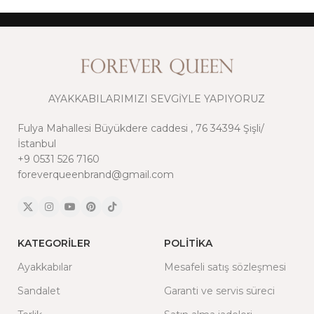
AYAKKABILARIMIZI SEVGİYLE YAPIYORUZ
Fulya Mahallesi Büyükdere caddesi , 76 34394 Şişli/
İstanbul
+9 0531 526 7160
foreverqueenbrand@gmail.com
KATEGORILER
POLITIKA
Ayakkabılar
Mesafeli satış sözleşmesi
Sandalet
Garanti ve servis süreci