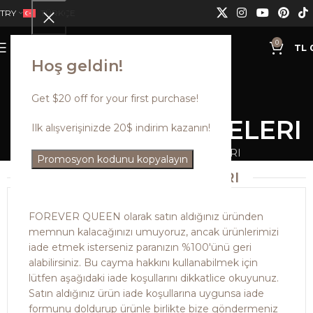
TRY
TÜRKÇE
0
MENÜ
TL
Hoş geldin!
Get $20 off for your first purchase!
SATIN ALMA IADELERI
Ilk alışverişinizde 20$ indirim kazanın!
Ana Sayfa
SATIN ALMA IADELERI
Promosyon kodunu kopyalayın
SATIN ALMA IADELERI
FOREVER QUEEN olarak satın aldığınız üründen
memnun kalacağınızı umuyoruz, ancak ürünlerimizi
iade etmek isterseniz paranızın %100'ünü geri
alabilirsiniz. Bu cayma hakkını kullanabilmek için
lütfen aşağıdaki iade koşullarını dikkatlice okuyunuz.
Satın aldığınız ürün iade koşullarına uygunsa iade
formunu doldurup ürünle birlikte bize göndermeniz