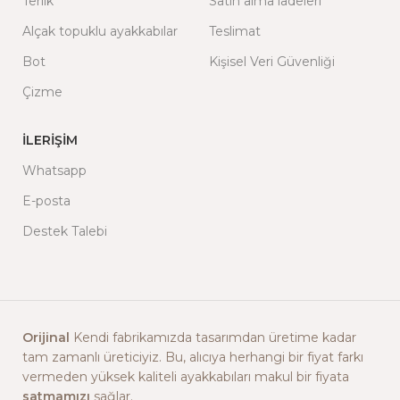
Terlik
Satın alma iadeleri
Alçak topuklu ayakkabılar
Teslimat
Bot
Kişisel Veri Güvenliği
Çizme
İLERIŞIM
Whatsapp
E-posta
Destek Talebi
Orijinal
Kendi fabrikamızda tasarımdan üretime kadar
tam zamanlı üreticiyiz. Bu, alıcıya herhangi bir fiyat farkı
vermeden yüksek kaliteli ayakkabıları makul bir fiyata
satmamızı
sağlar.