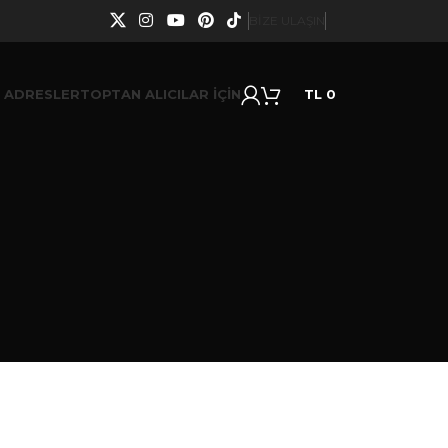
BIZE ULAŞIN
K ADRESLER
TOPTAN ALICILAR İÇİN
TL
0