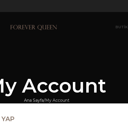
BUTİ
y Account
Ana Sayfa
My Account
Ş YAP