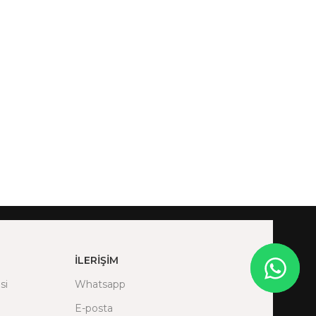
İLERIŞIM
si
Whatsapp
E-posta