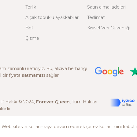
Terlik
Satın alma iadeleri
Alçak topuklu ayakkabılar
Teslimat
Bot
Kişisel Veri Güvenliği
Çizme
 zamanlı üreticiyiz. Bu, alıcıya herhangi
 bir fiyata
satmamızı
sağlar.
elif Hakkı © 2024,
Forever Queen
, Tüm Hakları
klıdır
z. Web sitesini kullanmaya devam ederek çerez kullanımını kabul 
English
(
İngilizce
)
Türkçe
Русский
(
Rusça
)