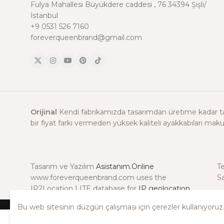
Fulya Mahallesi Büyükdere caddesi , 76 34394 Şişli/
İstanbul
+9 0531 526 7160
foreverqueenbrand@gmail.com
Orijinal
Kendi fabrikamızda tasarımdan üretime kadar tam
bir fiyat farkı vermeden yüksek kaliteli ayakkabıları makul
Tasarım ve Yazılım
Asistanım.Online
T
www.foreverqueenbrand.com uses the
Sa
IP2Location LITE database for
IP geolocation
.
Bu web sitesinin düzgün çalışması için çerezler kullanıyoru