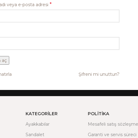
*
 adı veya e-posta adresi
 aç
atırla
Şifreni mi unuttun?
KATEGORILER
POLITIKA
Ayakkabılar
Mesafeli satış sözleşme
Sandalet
Garanti ve servis süreci